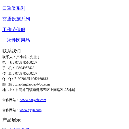
口罩类系列
交通设施系列
工作劳保服
一次性医用品
联系我们
联系人：卢小雄（先生 ）
电 话：0769-85160267
手 机：13694957428
传 真：0769-85260267
Q Q
：
719920185
1062160613
邮 箱
：
zhaofenglaobao@qq.com
地 址
：
东莞虎门镇南栅第五区上南路21-25地铺
合作网站
：
www.tianyefz.com
合作网站：
www.sjryp.com
产品展示